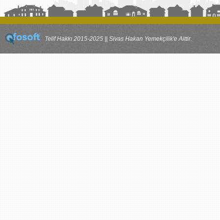
Telif Hakkı 2015-2025 || Sivas Hakan Yemekçilik'e Aittir.